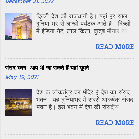
Page – Hitendra Gupta
December 31, 2022
देश के किसी भी कोने से आसानी से पहुंच
सकते हैं। 1. वाराणसी बाबा विश्वनाथ की
दिल्ली देश की राजधानी है। यहां हर साल
नगरी वाराणसी को बनारस या काशी के नाम
दुनिया भर से लाखों पर्यटक आते हैं। दिल्ली
से भी जानते हैं। काशी दुनिया की सबसे
में इंडिया गेट, लाल किला, कुतुब मीनार सहित
प्राचीन जीवंत नगरी के रूप में विख्यात है।
कई पर्यटक स्थल हैं। यहां सालों भर पर्यटकों
पवित्र गंगा नदी के किनारे बसे का...
की भीड़ लगी रहती है। अब जब कोरोना
READ MORE
संकट के बाद लोग एक बार फिर से बाहर
घूमने-फिरने के लिए निकलने लगे हैं तो
संसद भवन- आप भी जा सकते हैं यहां घूमने
दिल्ली में एक बार
May 19, 2021
देश के लोकतंत्र का मंदिर है देश का संसद
भवन। यह दुनियाभर में सबसे आकर्षक संसद
भवन है। इस भवन में देश की संसदीय
कार्यवाही होती है। देश भर के लोकसभा के
लिए चुने गए प्रतिनिधि यहीं पर चर्चा करते हैं
READ MORE
और कानून बनाने का काम करते हैं। संसद
सत्र के समय लोकसभा और राज्यसभा दोनों