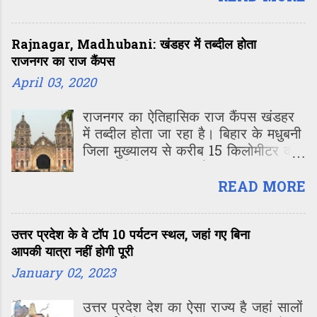
है। देवी अहिल्या गौतम ऋषि के श्राप से
पत्थर बन गई थीं। जिनका भगवान राम ने
Rajnagar, Madhubani: खंडहर में तब्दील होता
उद्धार किया था। देश में शायद यह एकमात्र
राजनगर का राज कैंपस
मंदिर है जहां महिला पुजारी पूजा-अर्चना
कराती हैं।
April 03, 2020
राजनगर का ऐतिहासिक राज कैंपस खंडहर
में तब्दील होता जा रहा है। बिहार के मधुबनी
जिला मुख्यालय से करीब 15 किलोमीटर की
दूरी पर स्थित यह राज कैंपस राज्य सरकार
की अनदेखी के कारण उपेक्षित पड़ा हुआ है।
READ MORE
यह कैंपस इंक्रीडेबल इंडिया का एक
बेहतरीन उदाहरण है। यहां के महल और
उत्तर प्रदेश के वे टॉप 10 पर्यटन स्थल, जहां गए बिना
मंदिर स्थापत्य कला के अद्भूत मिसाल पेश
आपकी यात्रा नहीं होगी पूरी
करते हैं। दीवारों पर की गई नक्काशी,
कलाकारी और कलाकृति देखकर आप दंग
January 02, 2023
रह जाएंगे।
उत्तर प्रदेश देश का ऐसा राज्य है जहां सालों