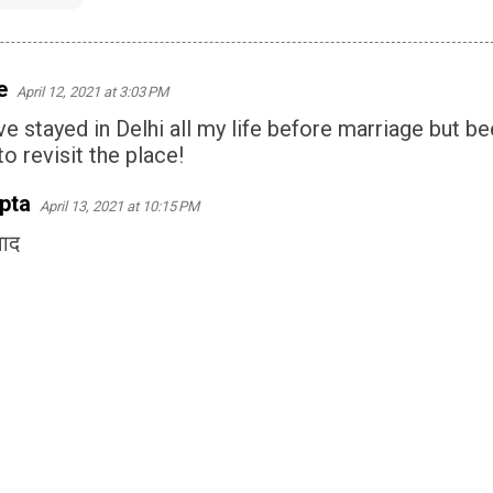
e
April 12, 2021 at 3:03 PM
Ive stayed in Delhi all my life before marriage but b
to revisit the place!
pta
April 13, 2021 at 10:15 PM
वाद