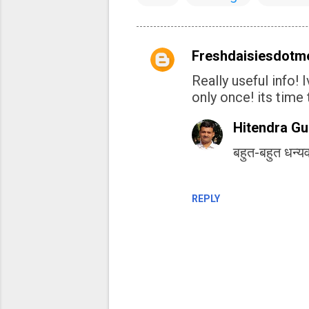
Freshdaisiesdotm
C
Really useful info! 
o
only once! its time 
m
m
Hitendra Gu
e
बहुत-बहुत धन्य
n
t
s
REPLY